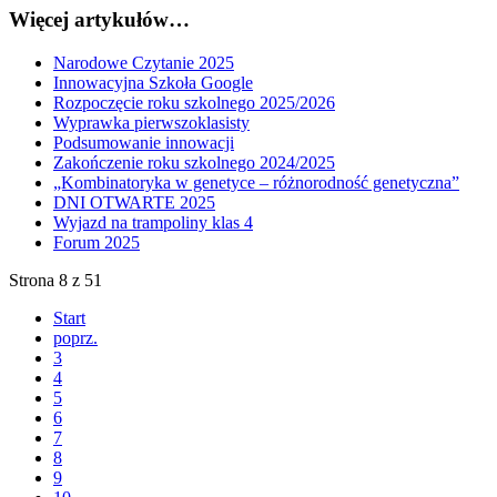
Więcej artykułów…
Narodowe Czytanie 2025
Innowacyjna Szkoła Google
Rozpoczęcie roku szkolnego 2025/2026
Wyprawka pierwszoklasisty
Podsumowanie innowacji
Zakończenie roku szkolnego 2024/2025
„Kombinatoryka w genetyce – różnorodność genetyczna”
DNI OTWARTE 2025
Wyjazd na trampoliny klas 4
Forum 2025
Strona 8 z 51
Start
poprz.
3
4
5
6
7
8
9