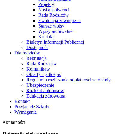
Projekty
Nasi absolwenci
Rada Rodziców
Ewaluacja zewnętrzna
Starsze wpisy
Wpisy archiwalne
Kontakt
Biuletyn Informacji Publicznej
Dostępność
Dla rodziców
Rekrutacja
Rada Rodziców
Komunikaty
Obiady - jadłospis
Regulamin rozliczania odpłatności za obiady
Ubezpieczenie
Rozkład autobusów
Edukacja zdrowotna
Kontakt
Przyjaciele Szkoły
Wymagania
Aktualności
Dziennik elektroniczny