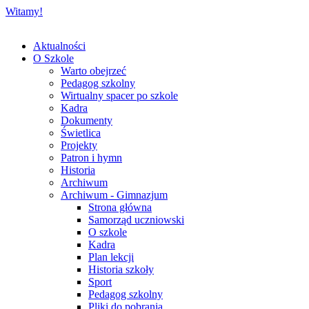
Witamy!
Aktualności
O Szkole
Warto obejrzeć
Pedagog szkolny
Wirtualny spacer po szkole
Kadra
Dokumenty
Świetlica
Projekty
Patron i hymn
Historia
Archiwum
Archiwum - Gimnazjum
Strona główna
Samorząd uczniowski
O szkole
Kadra
Plan lekcji
Historia szkoły
Sport
Pedagog szkolny
Pliki do pobrania