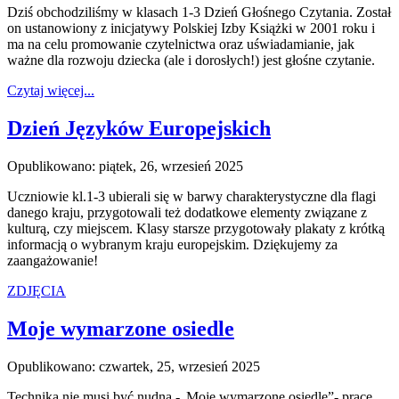
Dziś obchodziliśmy w klasach 1-3 Dzień Głośnego Czytania. Został
on ustanowiony z inicjatywy Polskiej Izby Książki w 2001 roku i
ma na celu promowanie czytelnictwa oraz uświadamianie, jak
ważne dla rozwoju dziecka (ale i dorosłych!) jest głośne czytanie.
Czytaj więcej...
Dzień Języków Europejskich
Opublikowano: piątek, 26, wrzesień 2025
Uczniowie kl.1-3 ubierali się w barwy charakterystyczne dla flagi
danego kraju, przygotowali też dodatkowe elementy związane z
kulturą, czy miejscem. Klasy starsze przygotowały plakaty z krótką
informacją o wybranym kraju europejskim. Dziękujemy za
zaangażowanie!
ZDJĘCIA
Moje wymarzone osiedle
Opublikowano: czwartek, 25, wrzesień 2025
Technika nie musi być nudna -„Moje wymarzone osiedle”- prace