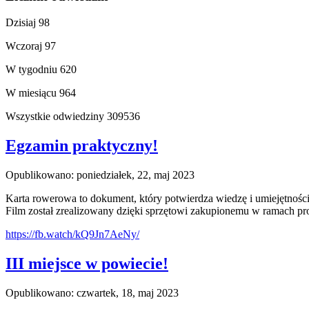
Dzisiaj
98
Wczoraj
97
W tygodniu
620
W miesiącu
964
Wszystkie odwiedziny
309536
Egzamin praktyczny!
Opublikowano: poniedziałek, 22, maj 2023
Karta rowerowa to dokument, który potwierdza wiedzę i umiejętnośc
Film został zrealizowany dzięki sprzętowi zakupionemu w ramach pr
https://fb.watch/kQ9Jn7AeNy/
III miejsce w powiecie!
Opublikowano: czwartek, 18, maj 2023