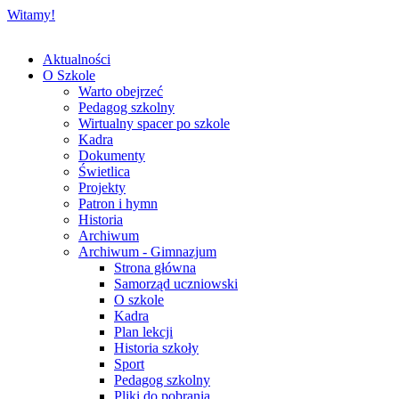
Witamy!
Aktualności
O Szkole
Warto obejrzeć
Pedagog szkolny
Wirtualny spacer po szkole
Kadra
Dokumenty
Świetlica
Projekty
Patron i hymn
Historia
Archiwum
Archiwum - Gimnazjum
Strona główna
Samorząd uczniowski
O szkole
Kadra
Plan lekcji
Historia szkoły
Sport
Pedagog szkolny
Pliki do pobrania