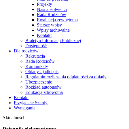
Projekty
Nasi absolwenci
Rada Rodziców
Ewaluacja zewnętrzna
Starsze wpisy
Wpisy archiwalne
Kontakt
Biuletyn Informacji Publicznej
Dostępność
Dla rodziców
Rekrutacja
Rada Rodziców
Komunikaty
Obiady - jadłospis
Regulamin rozliczania odpłatności za obiady
Ubezpieczenie
Rozkład autobusów
Edukacja zdrowotna
Kontakt
Przyjaciele Szkoły
Wymagania
Aktualności
Dziennik elektroniczny