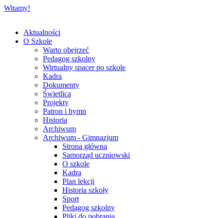
Witamy!
Aktualności
O Szkole
Warto obejrzeć
Pedagog szkolny
Wirtualny spacer po szkole
Kadra
Dokumenty
Świetlica
Projekty
Patron i hymn
Historia
Archiwum
Archiwum - Gimnazjum
Strona główna
Samorząd uczniowski
O szkole
Kadra
Plan lekcji
Historia szkoły
Sport
Pedagog szkolny
Pliki do pobrania