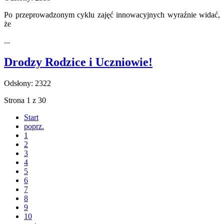
Po przeprowadzonym cyklu zajęć innowacyjnych wyraźnie widać,
że
...
Drodzy Rodzice i Uczniowie!
Odsłony: 2322
Strona 1 z 30
Start
poprz.
1
2
3
4
5
6
7
8
9
10