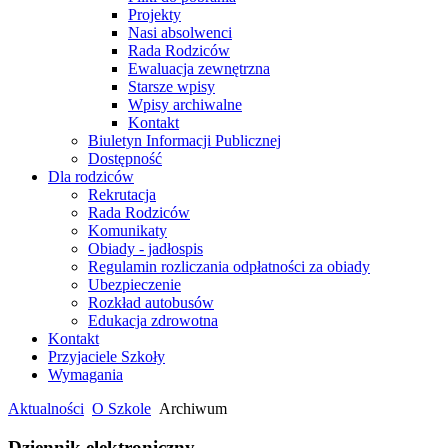
Projekty
Nasi absolwenci
Rada Rodziców
Ewaluacja zewnętrzna
Starsze wpisy
Wpisy archiwalne
Kontakt
Biuletyn Informacji Publicznej
Dostępność
Dla rodziców
Rekrutacja
Rada Rodziców
Komunikaty
Obiady - jadłospis
Regulamin rozliczania odpłatności za obiady
Ubezpieczenie
Rozkład autobusów
Edukacja zdrowotna
Kontakt
Przyjaciele Szkoły
Wymagania
Aktualności
O Szkole
Archiwum
Dziennik elektroniczny