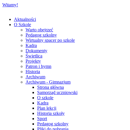
Witamy!
Aktualności
O Szkole
Warto obejrzeć
Pedagog szkolny
Wirtualny spacer po szkole
Kadra
Dokumenty
Świetlica
Projekty
Patron i hymn
Historia
Archiwum
Archiwum - Gimnazjum
Strona główna
Samorząd uczniowski
O szkole
Kadra
Plan lekcji
Historia szkoły
Sport
Pedagog szkolny
Pliki do pobrania