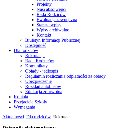
Projekty
Nasi absolwenci
Rada Rodziców
Ewaluacja zewnętrzna
Starsze wpisy
Wpisy archiwalne
Kontakt
Biuletyn Informacji Publicznej
Dostępność
Dla rodziców
Rekrutacja
Rada Rodziców
Komunikaty
Obiady - jadłospis
Regulamin rozliczania odpłatności za obiady
Ubezpieczenie
Rozkład autobusów
Edukacja zdrowotna
Kontakt
Przyjaciele Szkoły
Wymagania
Aktualności
Dla rodziców
Rekrutacja
Dziennik elektroniczny