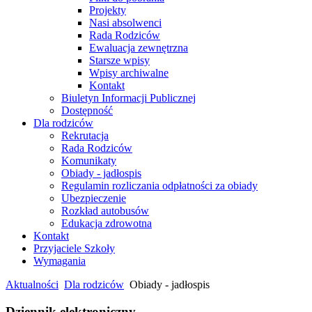
Projekty
Nasi absolwenci
Rada Rodziców
Ewaluacja zewnętrzna
Starsze wpisy
Wpisy archiwalne
Kontakt
Biuletyn Informacji Publicznej
Dostępność
Dla rodziców
Rekrutacja
Rada Rodziców
Komunikaty
Obiady - jadłospis
Regulamin rozliczania odpłatności za obiady
Ubezpieczenie
Rozkład autobusów
Edukacja zdrowotna
Kontakt
Przyjaciele Szkoły
Wymagania
Aktualności
Dla rodziców
Obiady - jadłospis
Dziennik elektroniczny