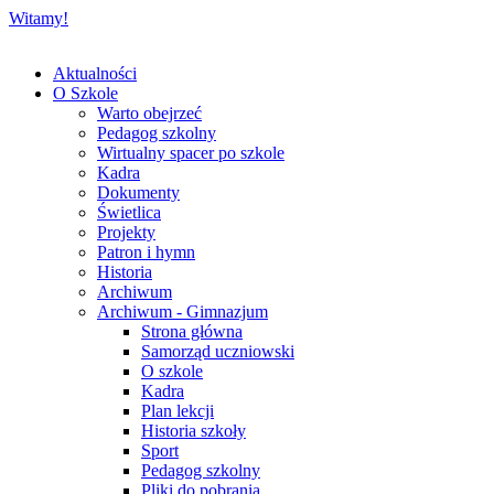
Witamy!
Aktualności
O Szkole
Warto obejrzeć
Pedagog szkolny
Wirtualny spacer po szkole
Kadra
Dokumenty
Świetlica
Projekty
Patron i hymn
Historia
Archiwum
Archiwum - Gimnazjum
Strona główna
Samorząd uczniowski
O szkole
Kadra
Plan lekcji
Historia szkoły
Sport
Pedagog szkolny
Pliki do pobrania