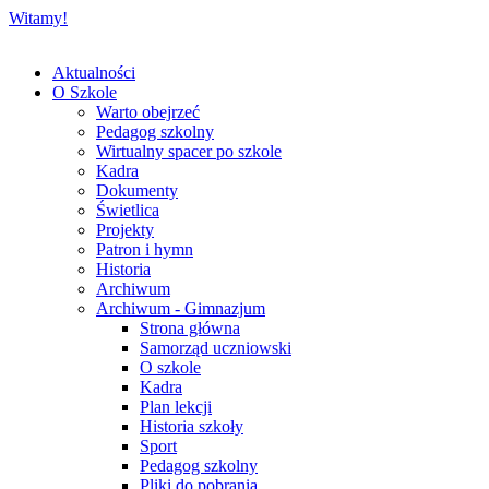
Witamy!
Aktualności
O Szkole
Warto obejrzeć
Pedagog szkolny
Wirtualny spacer po szkole
Kadra
Dokumenty
Świetlica
Projekty
Patron i hymn
Historia
Archiwum
Archiwum - Gimnazjum
Strona główna
Samorząd uczniowski
O szkole
Kadra
Plan lekcji
Historia szkoły
Sport
Pedagog szkolny
Pliki do pobrania