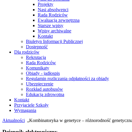
Projekty
Nasi absolwenci
Rada Rodziców
Ewaluacja zewnętrzna
Starsze wpisy
Wpisy archiwalne
Kontakt
Biuletyn Informacji Publicznej
Dostępność
Dla rodziców
Rekrutacja
Rada Rodziców
Komunikaty
Obiady - jadłospis
Regulamin rozliczania odpłatności za obiady
Ubezpieczenie
Rozkład autobusów
Edukacja zdrowotna
Kontakt
Przyjaciele Szkoły
Wymagania
Aktualności
„Kombinatoryka w genetyce – różnorodność genetyczn
Dziennik elektroniczny