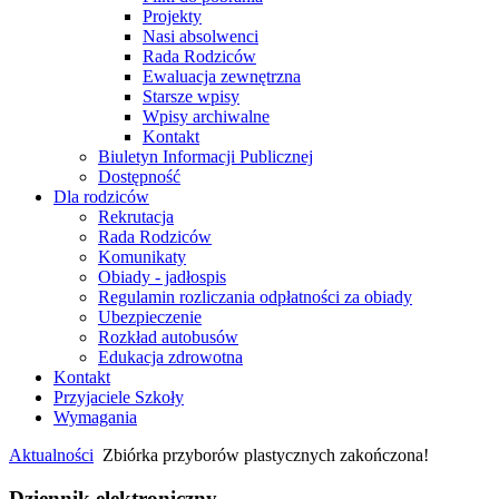
Projekty
Nasi absolwenci
Rada Rodziców
Ewaluacja zewnętrzna
Starsze wpisy
Wpisy archiwalne
Kontakt
Biuletyn Informacji Publicznej
Dostępność
Dla rodziców
Rekrutacja
Rada Rodziców
Komunikaty
Obiady - jadłospis
Regulamin rozliczania odpłatności za obiady
Ubezpieczenie
Rozkład autobusów
Edukacja zdrowotna
Kontakt
Przyjaciele Szkoły
Wymagania
Aktualności
Zbiórka przyborów plastycznych zakończona!
Dziennik elektroniczny