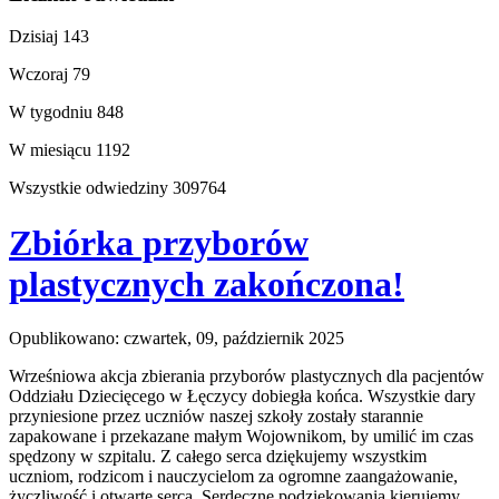
Dzisiaj
143
Wczoraj
79
W tygodniu
848
W miesiącu
1192
Wszystkie odwiedziny
309764
Zbiórka przyborów
plastycznych zakończona!
Opublikowano: czwartek, 09, październik 2025
Wrześniowa akcja zbierania przyborów plastycznych dla pacjentów
Oddziału Dziecięcego w Łęczycy dobiegła końca. Wszystkie dary
przyniesione przez uczniów naszej szkoły zostały starannie
zapakowane i przekazane małym Wojownikom, by umilić im czas
spędzony w szpitalu. Z całego serca dziękujemy wszystkim
uczniom, rodzicom i nauczycielom za ogromne zaangażowanie,
życzliwość i otwarte serca. Serdeczne podziękowania kierujemy