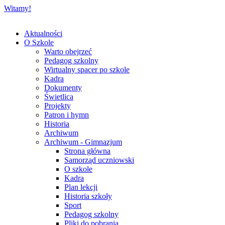
Witamy!
Aktualności
O Szkole
Warto obejrzeć
Pedagog szkolny
Wirtualny spacer po szkole
Kadra
Dokumenty
Świetlica
Projekty
Patron i hymn
Historia
Archiwum
Archiwum - Gimnazjum
Strona główna
Samorząd uczniowski
O szkole
Kadra
Plan lekcji
Historia szkoły
Sport
Pedagog szkolny
Pliki do pobrania