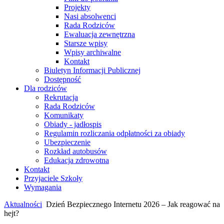
Projekty
Nasi absolwenci
Rada Rodziców
Ewaluacja zewnętrzna
Starsze wpisy
Wpisy archiwalne
Kontakt
Biuletyn Informacji Publicznej
Dostępność
Dla rodziców
Rekrutacja
Rada Rodziców
Komunikaty
Obiady - jadłospis
Regulamin rozliczania odpłatności za obiady
Ubezpieczenie
Rozkład autobusów
Edukacja zdrowotna
Kontakt
Przyjaciele Szkoły
Wymagania
Aktualności
Dzień Bezpiecznego Internetu 2026 – Jak reagować na
hejt?