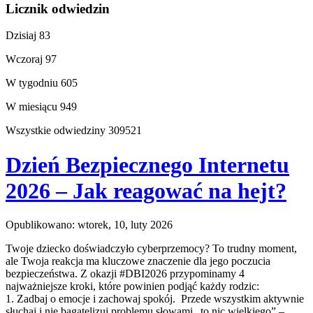
Licznik odwiedzin
Dzisiaj
83
Wczoraj
97
W tygodniu
605
W miesiącu
949
Wszystkie odwiedziny
309521
Dzień Bezpiecznego Internetu
2026 – Jak reagować na hejt?
Opublikowano: wtorek, 10, luty 2026
Twoje dziecko doświadczyło cyberprzemocy? To trudny moment,
ale Twoja reakcja ma kluczowe znaczenie dla jego poczucia
bezpieczeństwa. Z okazji #DBI2026 przypominamy 4
najważniejsze kroki, które powinien podjąć każdy rodzic:
1. Zadbaj o emocje i zachowaj spokój. Przede wszystkim aktywnie
słuchaj i nie bagatelizuj problemu słowami „to nic wielkiego” –