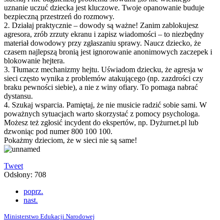
uznanie uczuć dziecka jest kluczowe. Twoje opanowanie buduje
bezpieczną przestrzeń do rozmowy.
2. Działaj praktycznie – dowody są ważne! Zanim zablokujesz
agresora, zrób zrzuty ekranu i zapisz wiadomości – to niezbędny
materiał dowodowy przy zgłaszaniu sprawy. Naucz dziecko, że
czasem najlepszą bronią jest ignorowanie anonimowych zaczepek i
blokowanie hejtera.
3. Tłumacz mechanizmy hejtu. Uświadom dziecku, że agresja w
sieci często wynika z problemów atakującego (np. zazdrości czy
braku pewności siebie), a nie z winy ofiary. To pomaga nabrać
dystansu.
4. Szukaj wsparcia. Pamiętaj, że nie musicie radzić sobie sami. W
poważnych sytuacjach warto skorzystać z pomocy psychologa.
Możesz też zgłosić incydent do ekspertów, np. Dyżurnet.pl lub
dzwoniąc pod numer 800 100 100.
Pokażmy dzieciom, że w sieci nie są same!
Tweet
Odsłony: 708
poprz.
nast.
Ministerstwo Edukacji Narodowej