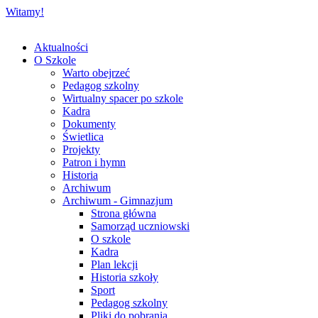
Witamy!
Aktualności
O Szkole
Warto obejrzeć
Pedagog szkolny
Wirtualny spacer po szkole
Kadra
Dokumenty
Świetlica
Projekty
Patron i hymn
Historia
Archiwum
Archiwum - Gimnazjum
Strona główna
Samorząd uczniowski
O szkole
Kadra
Plan lekcji
Historia szkoły
Sport
Pedagog szkolny
Pliki do pobrania