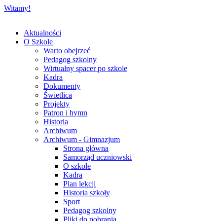
Witamy!
Aktualności
O Szkole
Warto obejrzeć
Pedagog szkolny
Wirtualny spacer po szkole
Kadra
Dokumenty
Świetlica
Projekty
Patron i hymn
Historia
Archiwum
Archiwum - Gimnazjum
Strona główna
Samorząd uczniowski
O szkole
Kadra
Plan lekcji
Historia szkoły
Sport
Pedagog szkolny
Pliki do pobrania