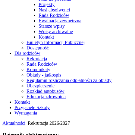
Projekty
Nasi absolwenci
Rada Rodziców
Ewaluacja zewnętrzna
Starsze wpisy
Wpisy archiwalne
Kontakt
Biuletyn Informacji Publicznej
Dostępność
Dla rodziców
Rekrutacja
Rada Rodziców
Komunikaty
Obiady - jadłospis
Regulamin rozliczania odpłatności za obiady
Ubezpieczenie
Rozkład autobusów
Edukacja zdrowotna
Kontakt
Przyjaciele Szkoły
Wymagania
Aktualności
Rekrutacja 2026/2027
Dziennik elektroniczny