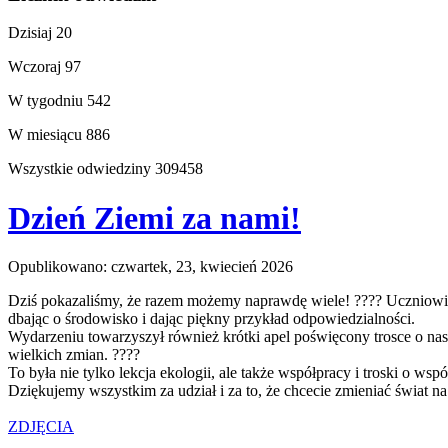
Dzisiaj
20
Wczoraj
97
W tygodniu
542
W miesiącu
886
Wszystkie odwiedziny
309458
Dzień Ziemi za nami!
Opublikowano: czwartek, 23, kwiecień 2026
Dziś pokazaliśmy, że razem możemy naprawdę wiele! ???? Uczniowie
dbając o środowisko i dając piękny przykład odpowiedzialności.
Wydarzeniu towarzyszył również krótki apel poświęcony trosce o nas
wielkich zmian. ????
To była nie tylko lekcja ekologii, ale także współpracy i troski o w
Dziękujemy wszystkim za udział i za to, że chcecie zmieniać świat na
ZDJĘCIA