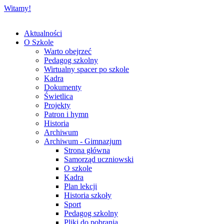
Witamy!
Aktualności
O Szkole
Warto obejrzeć
Pedagog szkolny
Wirtualny spacer po szkole
Kadra
Dokumenty
Świetlica
Projekty
Patron i hymn
Historia
Archiwum
Archiwum - Gimnazjum
Strona główna
Samorząd uczniowski
O szkole
Kadra
Plan lekcji
Historia szkoły
Sport
Pedagog szkolny
Pliki do pobrania