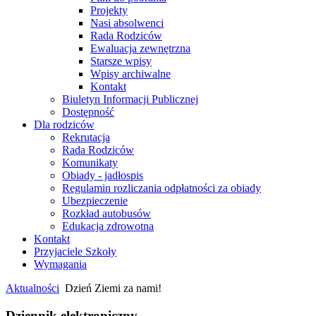
Projekty
Nasi absolwenci
Rada Rodziców
Ewaluacja zewnętrzna
Starsze wpisy
Wpisy archiwalne
Kontakt
Biuletyn Informacji Publicznej
Dostępność
Dla rodziców
Rekrutacja
Rada Rodziców
Komunikaty
Obiady - jadłospis
Regulamin rozliczania odpłatności za obiady
Ubezpieczenie
Rozkład autobusów
Edukacja zdrowotna
Kontakt
Przyjaciele Szkoły
Wymagania
Aktualności
Dzień Ziemi za nami!
Dziennik elektroniczny