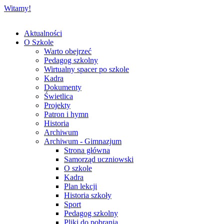
Witamy!
Aktualności
O Szkole
Warto obejrzeć
Pedagog szkolny
Wirtualny spacer po szkole
Kadra
Dokumenty
Świetlica
Projekty
Patron i hymn
Historia
Archiwum
Archiwum - Gimnazjum
Strona główna
Samorząd uczniowski
O szkole
Kadra
Plan lekcji
Historia szkoły
Sport
Pedagog szkolny
Pliki do pobrania