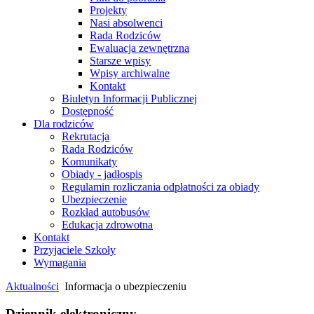
Projekty
Nasi absolwenci
Rada Rodziców
Ewaluacja zewnętrzna
Starsze wpisy
Wpisy archiwalne
Kontakt
Biuletyn Informacji Publicznej
Dostępność
Dla rodziców
Rekrutacja
Rada Rodziców
Komunikaty
Obiady - jadłospis
Regulamin rozliczania odpłatności za obiady
Ubezpieczenie
Rozkład autobusów
Edukacja zdrowotna
Kontakt
Przyjaciele Szkoły
Wymagania
Aktualności
Informacja o ubezpieczeniu
Dziennik elektroniczny