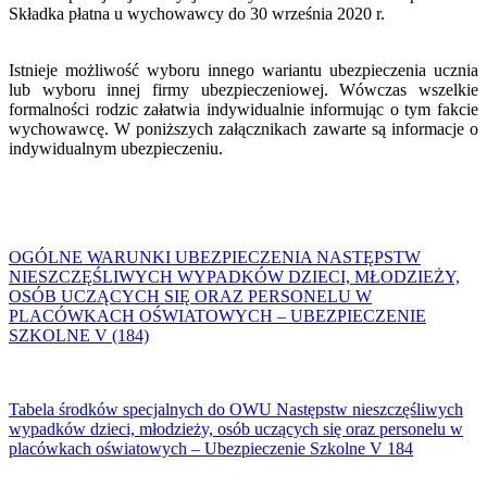
Składka płatna u wychowawcy do 30 września 2020 r.
Istnieje możliwość wyboru innego wariantu ubezpieczenia ucznia
lub wyboru innej firmy ubezpieczeniowej. Wówczas wszelkie
formalności rodzic załatwia indywidualnie informując o tym fakcie
wychowawcę. W poniższych załącznikach zawarte są informacje o
indywidualnym ubezpieczeniu.
OGÓLNE WARUNKI UBEZPIECZENIA NASTĘPSTW
NIESZCZĘŚLIWYCH WYPADKÓW DZIECI, MŁODZIEŻY,
OSÓB UCZĄCYCH SIĘ ORAZ PERSONELU W
PLACÓWKACH OŚWIATOWYCH – UBEZPIECZENIE
SZKOLNE V (184)
Tabela środków specjalnych do OWU Następstw nieszczęśliwych
wypadków dzieci, młodzieży, osób uczących się oraz personelu w
placówkach oświatowych – Ubezpieczenie Szkolne V 184