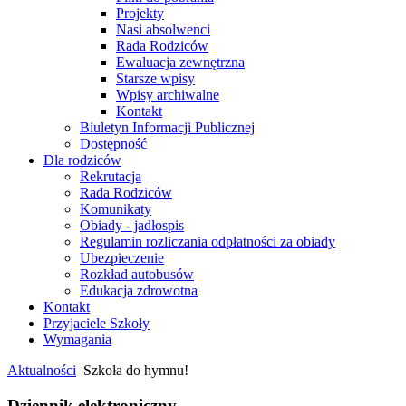
Projekty
Nasi absolwenci
Rada Rodziców
Ewaluacja zewnętrzna
Starsze wpisy
Wpisy archiwalne
Kontakt
Biuletyn Informacji Publicznej
Dostępność
Dla rodziców
Rekrutacja
Rada Rodziców
Komunikaty
Obiady - jadłospis
Regulamin rozliczania odpłatności za obiady
Ubezpieczenie
Rozkład autobusów
Edukacja zdrowotna
Kontakt
Przyjaciele Szkoły
Wymagania
Aktualności
Szkoła do hymnu!
Dziennik elektroniczny