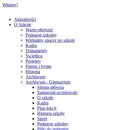
Witamy!
Aktualności
O Szkole
Warto obejrzeć
Pedagog szkolny
Wirtualny spacer po szkole
Kadra
Dokumenty
Świetlica
Projekty
Patron i hymn
Historia
Archiwum
Archiwum - Gimnazjum
Strona główna
Samorząd uczniowski
O szkole
Kadra
Plan lekcji
Historia szkoły
Sport
Pedagog szkolny
Pliki do pobrania