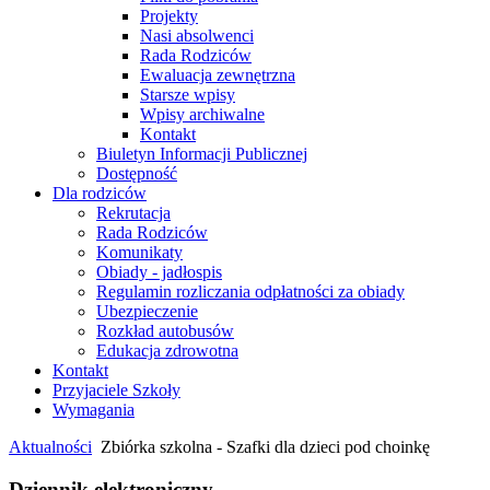
Projekty
Nasi absolwenci
Rada Rodziców
Ewaluacja zewnętrzna
Starsze wpisy
Wpisy archiwalne
Kontakt
Biuletyn Informacji Publicznej
Dostępność
Dla rodziców
Rekrutacja
Rada Rodziców
Komunikaty
Obiady - jadłospis
Regulamin rozliczania odpłatności za obiady
Ubezpieczenie
Rozkład autobusów
Edukacja zdrowotna
Kontakt
Przyjaciele Szkoły
Wymagania
Aktualności
Zbiórka szkolna - Szafki dla dzieci pod choinkę
Dziennik elektroniczny