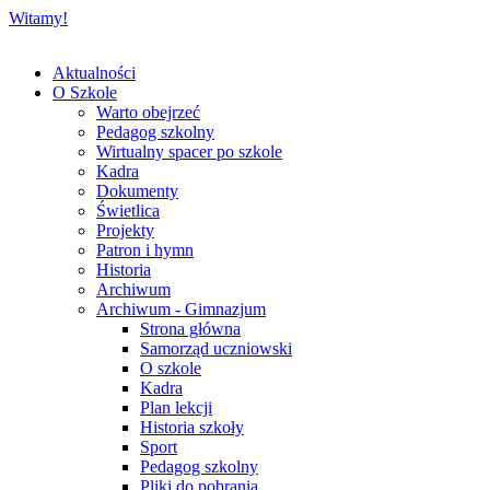
Witamy!
Aktualności
O Szkole
Warto obejrzeć
Pedagog szkolny
Wirtualny spacer po szkole
Kadra
Dokumenty
Świetlica
Projekty
Patron i hymn
Historia
Archiwum
Archiwum - Gimnazjum
Strona główna
Samorząd uczniowski
O szkole
Kadra
Plan lekcji
Historia szkoły
Sport
Pedagog szkolny
Pliki do pobrania