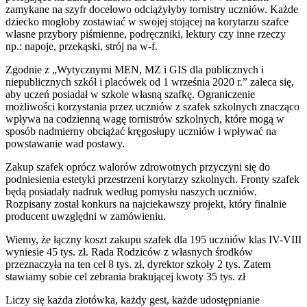
zamykane na szyfr docelowo odciążyłyby tornistry uczniów. Każde
dziecko mogłoby zostawiać w swojej stojącej na korytarzu szafce
własne przybory piśmienne, podręczniki, lektury czy inne rzeczy
np.: napoje, przekąski, strój na w-f.
Zgodnie z „Wytycznymi MEN, MZ i GIS dla publicznych i
niepublicznych szkół i placówek od 1 września 2020 r.” zaleca się,
aby uczeń posiadał w szkole własną szafkę. Ograniczenie
możliwości korzystania przez uczniów z szafek szkolnych znacząco
wpływa na codzienną wagę tornistrów szkolnych, które mogą w
sposób nadmierny obciążać kręgosłupy uczniów i wpływać na
powstawanie wad postawy.
Zakup szafek oprócz walorów zdrowotnych przyczyni się do
podniesienia estetyki przestrzeni korytarzy szkolnych. Fronty szafek
będą posiadały nadruk według pomysłu naszych uczniów.
Rozpisany został konkurs na najciekawszy projekt, który finalnie
producent uwzględni w zamówieniu.
Wiemy, że łączny koszt zakupu szafek dla 195 uczniów klas IV-VIII
wyniesie 45 tys. zł. Rada Rodziców z własnych środków
przeznaczyła na ten cel 8 tys. zł, dyrektor szkoły 2 tys. Zatem
stawiamy sobie cel zebrania brakującej kwoty 35 tys. zł
Liczy się każda złotówka, każdy gest, każde udostępnianie