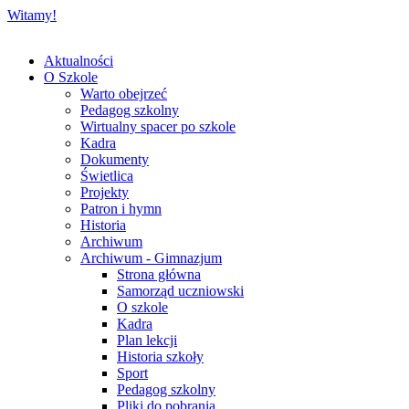
Witamy!
Aktualności
O Szkole
Warto obejrzeć
Pedagog szkolny
Wirtualny spacer po szkole
Kadra
Dokumenty
Świetlica
Projekty
Patron i hymn
Historia
Archiwum
Archiwum - Gimnazjum
Strona główna
Samorząd uczniowski
O szkole
Kadra
Plan lekcji
Historia szkoły
Sport
Pedagog szkolny
Pliki do pobrania