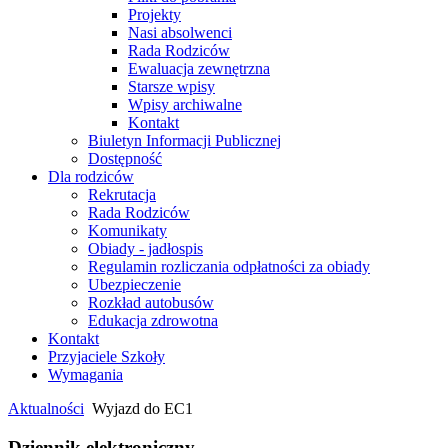
Projekty
Nasi absolwenci
Rada Rodziców
Ewaluacja zewnętrzna
Starsze wpisy
Wpisy archiwalne
Kontakt
Biuletyn Informacji Publicznej
Dostępność
Dla rodziców
Rekrutacja
Rada Rodziców
Komunikaty
Obiady - jadłospis
Regulamin rozliczania odpłatności za obiady
Ubezpieczenie
Rozkład autobusów
Edukacja zdrowotna
Kontakt
Przyjaciele Szkoły
Wymagania
Aktualności
Wyjazd do EC1
Dziennik elektroniczny