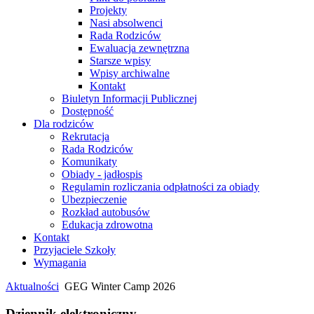
Projekty
Nasi absolwenci
Rada Rodziców
Ewaluacja zewnętrzna
Starsze wpisy
Wpisy archiwalne
Kontakt
Biuletyn Informacji Publicznej
Dostępność
Dla rodziców
Rekrutacja
Rada Rodziców
Komunikaty
Obiady - jadłospis
Regulamin rozliczania odpłatności za obiady
Ubezpieczenie
Rozkład autobusów
Edukacja zdrowotna
Kontakt
Przyjaciele Szkoły
Wymagania
Aktualności
GEG Winter Camp 2026
Dziennik elektroniczny