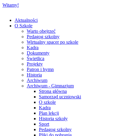
Witamy!
Aktualności
O Szkole
Warto obejrzeć
Pedagog szkolny
Wirtualny spacer po szkole
Kadra
Dokumenty
Świetlica
Projekty
Patron i hymn
Historia
Archiwum
Archiwum - Gimnazjum
Strona główna
Samorząd uczniowski
O szkole
Kadra
Plan lekcji
Historia szkoły
Sport
Pedagog szkolny
Pliki do pobrania