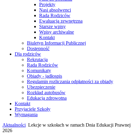
Projekty
Nasi absolwenci
Rada Rodziców
Ewaluacja zewnętrzna
Starsze wpisy
Wpisy archiwalne
Kontakt
Biuletyn Informacji Publicznej
Dostępność
Dla rodziców
Rekrutacja
Rada Rodziców
Komunikaty
Obiady - jadłospis
Regulamin rozliczania odpłatności za obiady
Ubezpieczenie
Rozkład autobusów
Edukacja zdrowotna
Kontakt
Przyjaciele Szkoły
Wymagania
Aktualności
Lekcje w szkołach w ramach Dnia Edukacji Prawnej
2026