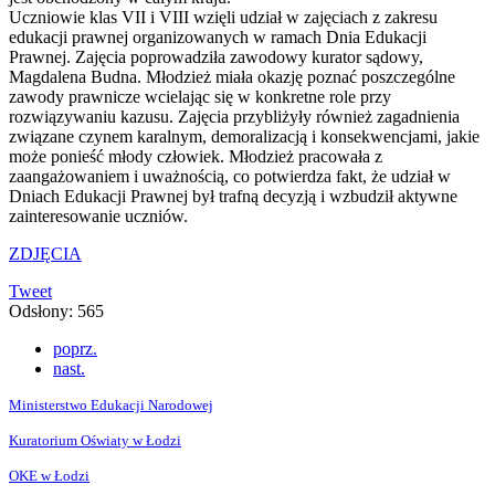
Uczniowie klas VII i VIII wzięli udział w zajęciach z zakresu
edukacji prawnej organizowanych w ramach Dnia Edukacji
Prawnej. Zajęcia poprowadziła zawodowy kurator sądowy,
Magdalena Budna. Młodzież miała okazję poznać poszczególne
zawody prawnicze wcielając się w konkretne role przy
rozwiązywaniu kazusu. Zajęcia przybliżyły również zagadnienia
związane czynem karalnym, demoralizacją i konsekwencjami, jakie
może ponieść młody człowiek. Młodzież pracowała z
zaangażowaniem i uważnością, co potwierdza fakt, że udział w
Dniach Edukacji Prawnej był trafną decyzją i wzbudził aktywne
zainteresowanie uczniów.
ZDJĘCIA
Tweet
Odsłony: 565
poprz.
nast.
Ministerstwo Edukacji Narodowej
Kuratorium Oświaty w Łodzi
OKE w Łodzi