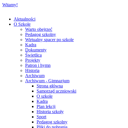
Witamy!
Aktualności
O Szkole
Warto obejrzeć
Pedagog szkolny
Wirtualny spacer po szkole
Kadra
Dokumenty
Świetlica
Projekty
Patron i hymn
Historia
Archiwum
Archiwum - Gimnazjum
Strona główna
Samorząd uczniowski
O szkole
Kadra
Plan lekcji
Historia szkoły
Sport
Pedagog szkolny
Pliki do pobrania