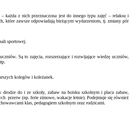
– każda z nich przeznaczona jest do innego typu zajęć – relaksu i
ch, które zawsze odpowiadają bieżącym wydarzeniom, tj. zmiany pór
ali sportowej.
zniów. Są to zajęcia, rozszerzające i rozwijające wiedzę uczniów,
tp.
rszych kolegów i koleżanek.
drodze do i ze szkoły, zabaw na boisku szkolnym i placu zabaw,
h przerw (np. ferie zimowe, wakacje letnie). Podejmuje się również
ychowawcami klas, pedagogiem szkolnym oraz rodzicami.