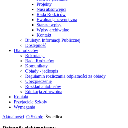
Projekty
Nasi absolwenci
Rada Rodziców
Ewaluacja zewnętrzna
Starsze wpisy
Wpisy archiwalne
Kontakt
Biuletyn Informacji Publicznej
Dostępność
Dla rodziców
Rekrutacja
Rada Rodziców
Komunikaty
Obiady - jadłospis
Regulamin rozliczania odpłatności za obiady
Ubezpieczenie
Rozkład autobusów
Edukacja zdrowotna
Kontakt
Przyjaciele Szkoły
Wymagania
Aktualności
O Szkole
Świetlica
Dziennik elektroniczny