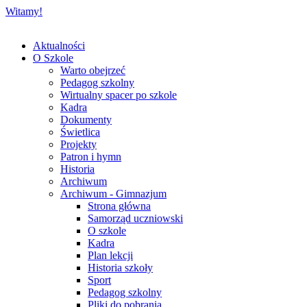
Witamy!
Aktualności
O Szkole
Warto obejrzeć
Pedagog szkolny
Wirtualny spacer po szkole
Kadra
Dokumenty
Świetlica
Projekty
Patron i hymn
Historia
Archiwum
Archiwum - Gimnazjum
Strona główna
Samorząd uczniowski
O szkole
Kadra
Plan lekcji
Historia szkoły
Sport
Pedagog szkolny
Pliki do pobrania