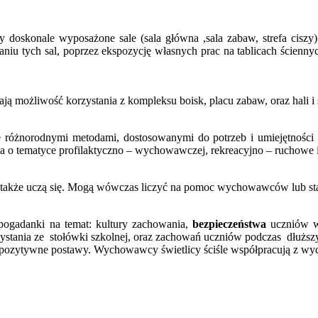
doskonale wyposażone sale (sala główna ,sala zabaw, strefa ciszy) 
iu tych sal, poprzez ekspozycję własnych prac na tablicach ścienny
możliwość korzystania z kompleksu boisk, placu zabaw, oraz hali i s
 różnorodnymi metodami, dostosowanymi do potrzeb i umiejętności uc
ia o tematyce profilaktyczno – wychowawczej, rekreacyjno – ruchowe i
 także uczą się. Mogą wówczas liczyć na pomoc wychowawców lub sta
pogadanki na temat: kultury zachowania,
bezpieczeństwa
uczniów w 
ystania ze stołówki szkolnej, oraz zachowań uczniów podczas dłuższyc
e pozytywne postawy. Wychowawcy świetlicy ściśle współpracują z w