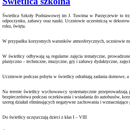
Świetlica szkolna
Świetlica Szkoły Podstawowej im J. Tuwima w Parzęczewie to trzy 
odpoczynku, zabawy oraz nauki. Uczniowie uczestniczą w dekorowan
roku, święta.
W przypadku korzystnych warunków atmosferycznych, uczniowie mają 
W świetlicy odbywają są regularne zajęcia tematyczne, prowadzone
plastyczno – techniczne, muzyczne, gry i zabawy dydaktyczne, zajęc
Uczniowie podczas pobytu w świetlicy odrabiają zadania domowe, a
Na terenie świetlicy wychowawcy systematycznie przeprowadzają 
bezpieczeństwa podczas oczekiwania i wsiadania do autobusów, korz
szereg działań eliminujących negatywne zachowania i wzmacniając
Do świetlicy uczęszczają dzieci z klas I – VIII